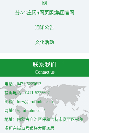
网
分AG庄闲·(网页版)集团官网
通知公告
文化活动
联系我们
Contact us
电话：0471-5223613
投诉电话：0471-5223607
邮箱：imzs@profimlm.com
网址：//profimlm.com/
地址：内蒙古自治区呼和浩特市赛罕区鄂尔
多斯东街12号银联大厦10层