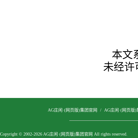
本文
未经许
AG庄闲·(网页版)集团官网
/
AG庄闲·(网页版
Copyright © 2002-2026 AG庄闲·(网页版)集团官网 All rights reserved.