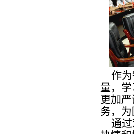
作为
量，学
更加严
务，为
通过