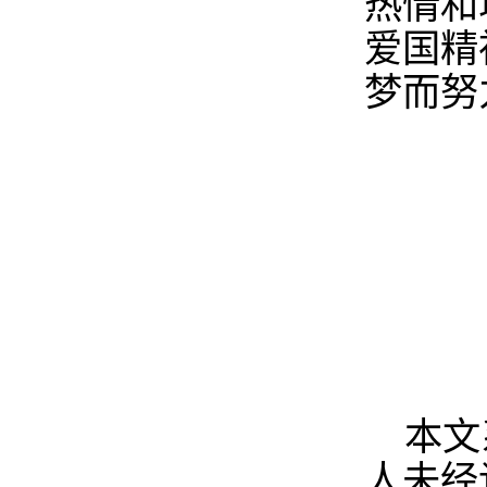
热情和
爱国精
梦而努
本文
人未经