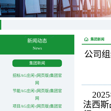
集团新闻
新闻动态
News
公司组
集团新闻
招标AG庄闲·(网页版)集团官
网
节能AG庄闲·(网页版)集团官
20
网
法西斯
项目AG庄闲·(网页版)集团官