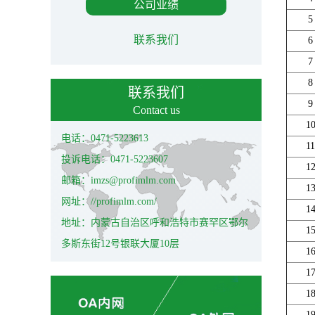
公司业绩
5
联系我们
6
7
8
联系我们
9
Contact us
1
电话：0471-5223613
11
投诉电话：0471-5223607
1
邮箱：imzs@profimlm.com
1
网址：//profimlm.com/
1
地址：内蒙古自治区呼和浩特市赛罕区鄂尔
1
多斯东街12号银联大厦10层
1
1
1
1