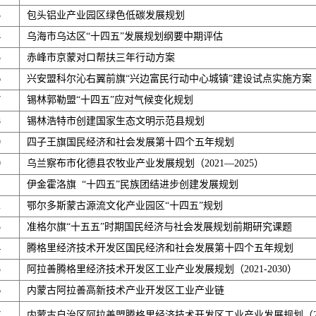
3
包头铝业产业园区绿色低碳发展规划
4
乌海市乌达区“十四五”发展规划纲要中期评估
5
赤峰市京蒙对口帮扶三年行动方案
6
兴安盟科尔沁右翼前旗“兴边富民行动中心城镇”建设试点实施方案
7
锡林郭勒盟“十四五”应对气候变化规划
8
锡林浩特市创建国家生态文明示范县规划
9
四子王旗国民经济和社会发展第十四个五年规划
0
乌兰察布市化德县农牧业产业发展规划（2021—2025）
1
伊金霍洛旗 “十四五”民族团结进步创建发展规划
2
鄂尔多斯蒙古源流文化产业园区“十四五”规划
3
准格尔旗“十五五”时期国民经济与社会发展规划前期研究课题
4
腾格里经济技术开发区国民经济和社会发展第十四个五年规划
5
阿拉善腾格里经济技术开发区工业产业发展规划（2021-2030）
6
内蒙古阿拉善高新技术产业开发区工业产业链
7
内蒙古自治区阿拉善盟腾格里经济技术开发区工业产业发展规划（2021