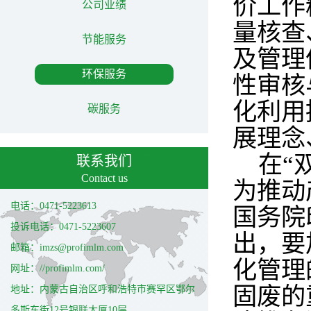
价工作
公司业绩
量核查
节能服务
及管理
环保服务
性审核
化利用
碳服务
展理念
在“
联系我们
Contact us
为推动
电话：0471-5223613
国务院
投诉电话：0471-5223607
出，要
邮箱：imzs@profimlm.com
化管理
网址：//profimlm.com/
固废的
地址：内蒙古自治区呼和浩特市赛罕区鄂尔
多斯东街12号银联大厦10层