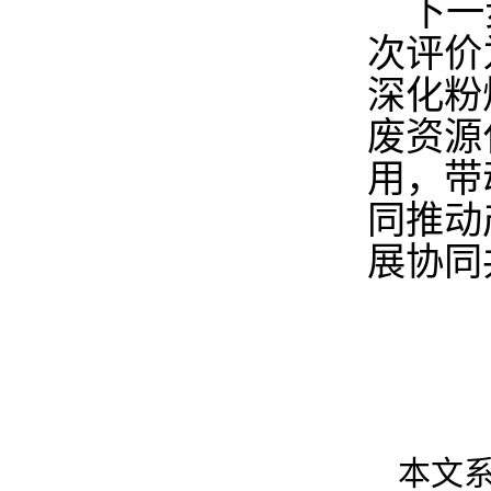
下一
次评价
深化粉
废资源
用，带
同推动
展协同
本文