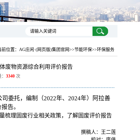
当前位置：
AG庄闲·(网页版)集团官网
>>节能环保>>环保服务
体废物资源综合利用评价报告
量：
3340
次
司委托，编制（2022年、2024年）阿拉善
价报告。
量梳理固废行业相关政策，了解固废评价报告
撰稿人：王二莲
校对：庞伟