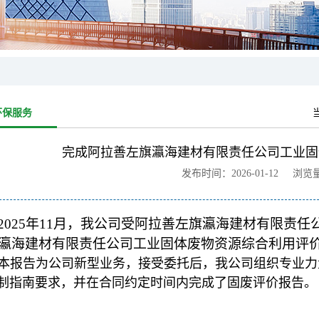
环保服务
完成阿拉善左旗瀛海建材有限责任公司工业固
发布时间：2026-01-12 浏览
2025年11月，我公司受阿拉善左旗瀛海建材有限责任公
瀛海建材有限责任公司工业固体废物资源综合利用评
本报告为公司新型业务，接受委托后，我公司组织专业力
制指南要求，并在合同约定时间内完成了固废评价报告。