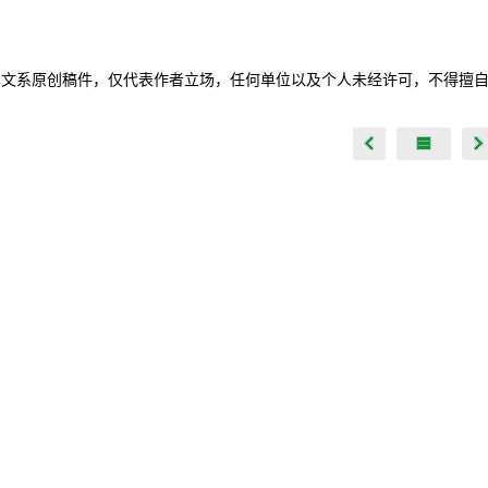
本文系原创稿件，仅代表作者立场，任何单位以及个人未经许可，不得擅