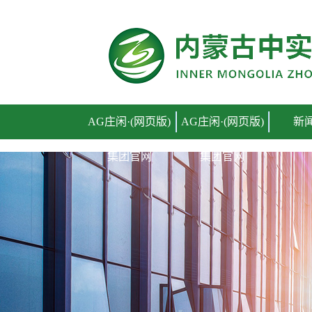
AG庄闲·(网页版)集团官网
AG庄闲·(网页版)
AG庄闲·(网页版)
新
集团官网
集团官网