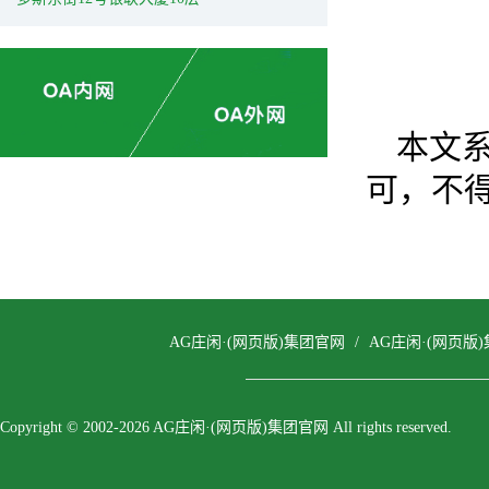
本文
可，不
AG庄闲·(网页版)集团官网
/
AG庄闲·(网页版
Copyright © 2002-2026 AG庄闲·(网页版)集团官网 All rights reserved.