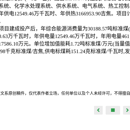
系统、化学水处理系统、供水系统、电气系统、热工控制
供电12549.46万千瓦时、年供热3166953.90吉焦。项
。
项目建成投产后，年综合能源消费量为30188.57吨标准煤(当
60.63万千瓦时，年供电量12549.46万千瓦时，年用电量46
17586.10万元。单位增加值能耗1.72吨标准煤/万元(当量
7.98千克标准煤/吉焦,供电标煤耗151.24克标准煤/千瓦时,
本文系原创稿件，仅代表作者立场，任何单位以及个人未经许可，不得擅