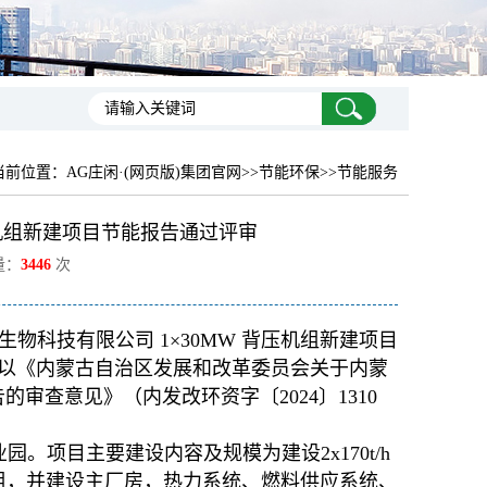
当前位置：
AG庄闲·(网页版)集团官网
>>节能环保>>节能服务
压机组新建项目节能报告通过评审
量：
3446
次
科技有限公司 1×30MW 背压机组新建项目
以《内蒙古自治区发展和改革委员会关于内蒙
的审查意见》（内发改环资字〔2024〕1310
园。项目主要建设内容及规模为建设2x170t/h
机组，并建设主厂房，热力系统、燃料供应系统、