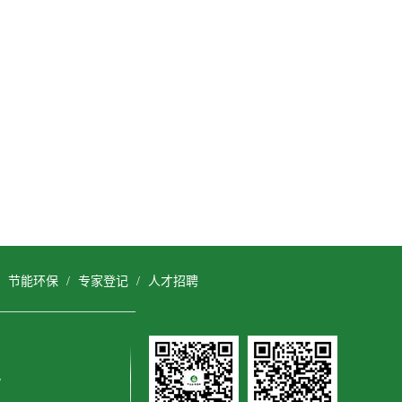
/
节能环保
/
专家登记
/
人才招聘
/