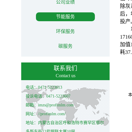
公司业绩
除灰
后，年
节能服务
投产
环保服务
171
加值
碳服务
耗3
联系我们
Contact us
电话：0471-5223613
投诉电话：0471-5223607
邮箱：imzs@profimlm.com
网址：//profimlm.com/
地址：内蒙古自治区呼和浩特市赛罕区鄂尔
多斯东街12号银联大厦10层