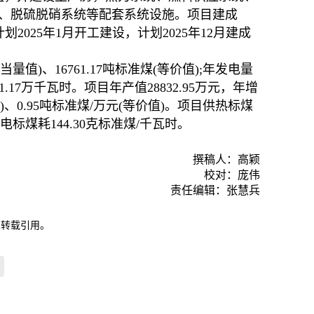
、脱硫脱硝系统等配套系统设施。项目建成
目计划2025年1月开工建设，计划2025年12月建成
量值)、16761.17吨标准煤(等价值);年发电量
11.17万千瓦时。项目年产值28832.95万元，年增
值)、0.95吨标准煤/万元(等价值)。项目供热标煤
发电标煤耗144.30克标准煤/千瓦时。
撰稿人：高颖
校对：庞伟
责任编辑：张慧兵
自转载引用。