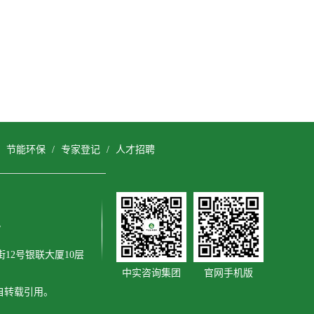
/
节能环保
/
专家登记
/
人才招聘
/
12号银联大厦10层
中实咨询集团
官网手机版
自转载引用。