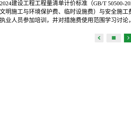
2024
建设工程工程量清单计价标准（GB/T 50500
文明施工与环境保护费、临时设施费）与安全施工
执业人员参加培训，并对措施费使用范围学习讨论