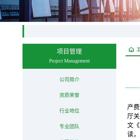
项目管理
Project Management
公司简介
资质荣誉
产费
行业地位
厅关
文《
专业团队
读，