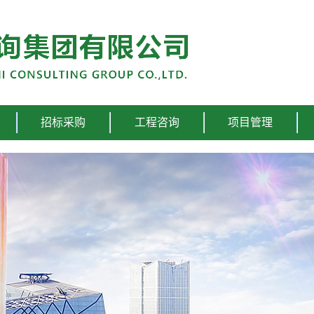
招标采购
工程咨询
项目管理