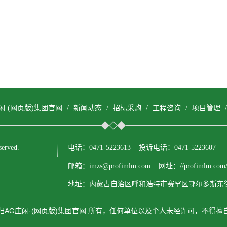
闲·(网页版)集团官网
/
新闻动态
/
招标采购
/
工程咨询
/
项目管理
erved.
电话：0471-5223613 投诉电话：0471-5223607
邮箱：imzs@profimlm.com 网址：//profimlm.com
地址：内蒙古自治区呼和浩特市赛罕区鄂尔多斯东街
归AG庄闲·(网页版)集团官网 所有，任何单位以及个人未经许可，不得擅