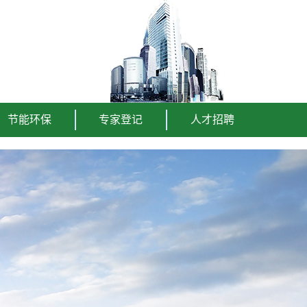
节能环保
专家登记
人才招聘