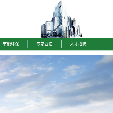
节能环保
专家登记
人才招聘