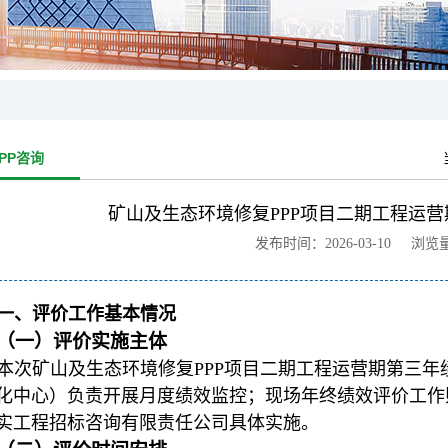
PP咨询
矿山及生态环境修复PPP项目二期工程运
发布时间：2026-03-10 浏览
一、评价工作基本情况
（一）评价实施主体
本次矿山及生态环境修复PPP项目二期工程运营期第三
化中心）负责开展月度绩效监控；现场年终绩效评价工作
实工程招标咨询有限责任公司具体实施。