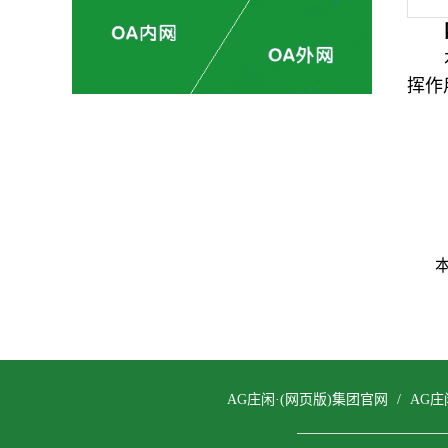
挥作
AG庄闲·(网页版)集团官网
/
AG庄