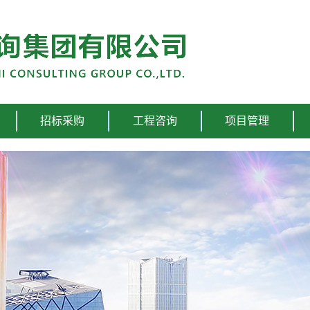
招标采购
工程咨询
项目管理