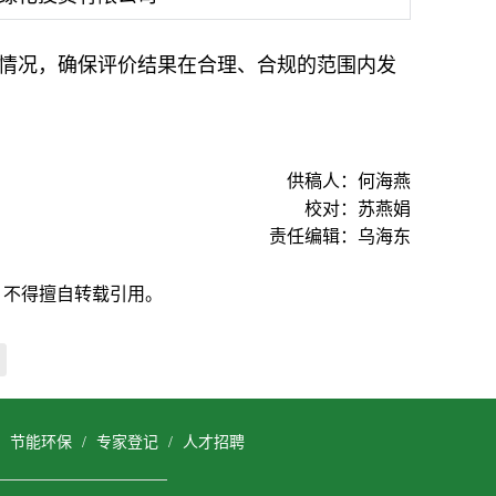
情况，确保评价结果在合理、合规的范围内发
供稿人：何海燕
校对：苏燕娟
责任编辑：乌海东
，不得擅自转载引用。
/
节能环保
/
专家登记
/
人才招聘