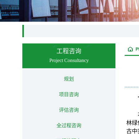
P
工程咨询
Project Consultancy
规划
项目咨询
评估咨询
林绿
全过程咨询
古中