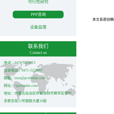
可行性研究
PPP咨询
本文系原创稿
设备监理
联系我们
Contact us
电话：0471-5223613
投诉电话：0471-5223607
邮箱：imzs@profimlm.com
网址：//profimlm.com/
地址：内蒙古自治区呼和浩特市赛罕区鄂尔
多斯东街12号银联大厦10层