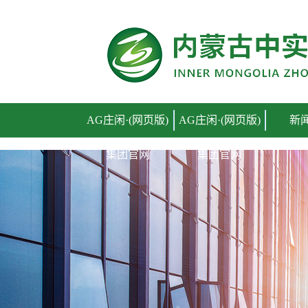
AG庄闲·(网页版)集团官网
AG庄闲·(网页版)
AG庄闲·(网页版)
新
集团官网
集团官网