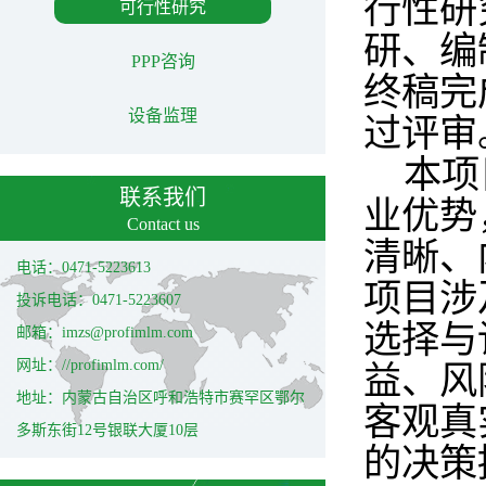
行性研
可行性研究
研、编
PPP咨询
终稿完
设备监理
过评审
本项
联系我们
业优势
Contact us
清晰、
电话：0471-5223613
项目涉
投诉电话：0471-5223607
选择与
邮箱：imzs@profimlm.com
网址：//profimlm.com/
益、风
地址：内蒙古自治区呼和浩特市赛罕区鄂尔
客观真
多斯东街12号银联大厦10层
的决策