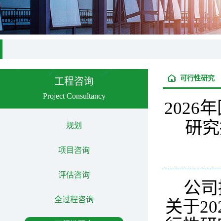
可行性研究
工程咨询
Project Consultancy
202
研究
规划
项目咨询
评估咨询
公司
全过程咨询
关于2