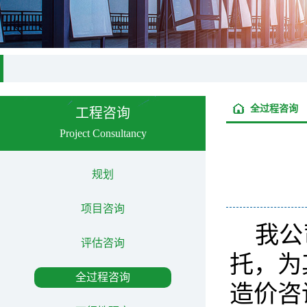
全过程咨询
工程咨询
Project Consultancy
规划
项目咨询
我公
评估咨询
托，为
全过程咨询
造价咨