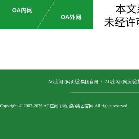
本文
未经许
AG庄闲·(网页版)集团官网
/
AG庄闲·(网页版
Copyright © 2002-2026 AG庄闲·(网页版)集团官网 All rights reserved.