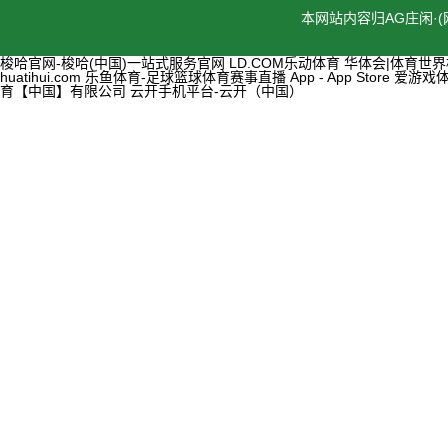
本网站内容归AG庄闲·
梭哈官网-梭哈(中国)一站式服务官网
LD.COM乐动体育
华体会|体育世
huatihui.com
乐鱼体育-足球篮球体育赛事直播 App - App Store
爱游戏体
育【中国】有限公司
云开手机平台-云开（中国）