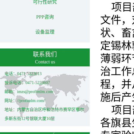
可行性研究
项目
PPP咨询
文件，
状、畜
设备监理
定锡林
联系我们
薄弱环
Contact us
治工作
电话：0471-5223613
程，并
投诉电话：0471-5223607
邮箱：imzs@profimlm.com
施后产
网址：//profimlm.com/
项目
地址：内蒙古自治区呼和浩特市赛罕区鄂尔
多斯东街12号银联大厦10层
各旗县