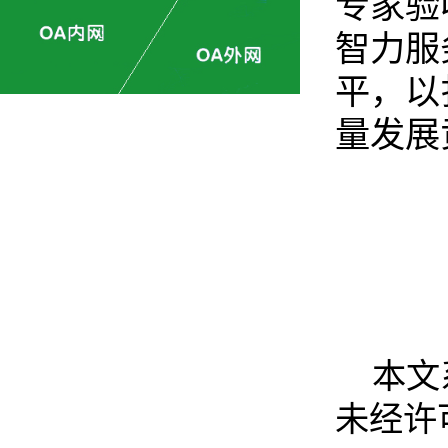
专家验
智力服
平，以
量发展
本文
未经许