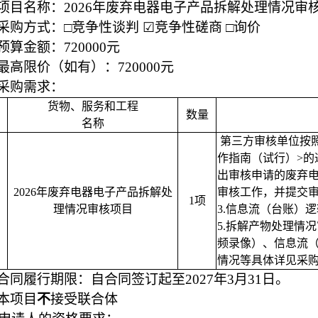
项目名称：2026年废弃电器电子产品拆解处理情况审
采购方式：□竞争性谈判 ☑竞争性磋商 □询价
预算金额：720000元
最高限价（如有）：720000元
采购需求：
货物、服务和工程
号
数量
名称
第三方审核单位
按
作指南（试行）>的
出审核申请的
废弃
2026年废弃电器电子产品拆解处
审核工作，
并提交
1
项
理情况审核项目
3.信息流（台账）
5.
拆解产物处理情况
频录像）、信息流（
情况等具体详见采
合同履行期限：自合同签订起至2027年3月31日。
本项目
不
接受联合体