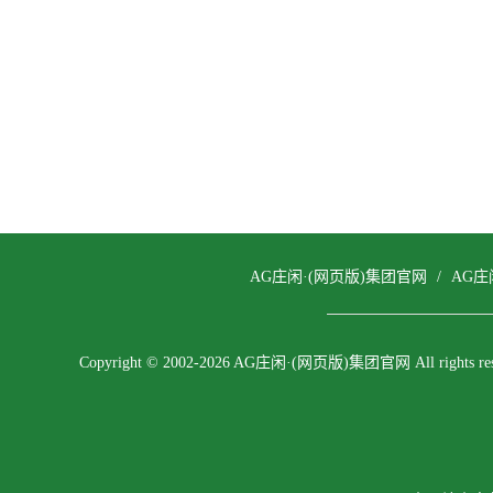
AG庄闲·(网页版)集团官网
/
AG庄
Copyright © 2002-2026 AG庄闲·(网页版)集团官网 All rights res