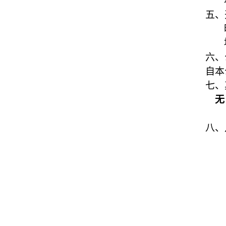
五、
六、
自本
七、
无
八、