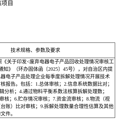
核项目
技术规格、参数及要求
照《关于印发<废弃电器电子产品回收处理情况审核工
通知》（环办固体函〔2025〕45号），对自治区内提
电器电子产品
处理
企业每季度拆解处理情况开展技术
审核报告
。
包括：
1.总体审核；2.信息系统数据比对；
逻辑分析；4.通过物料平衡系数法核算拆解处理数；
审核；6.贮存情况审核；7
.
资金流审核；8.物流（视
台账）比对审核；9.拆解处理数量合理性估算及其他
购文件。