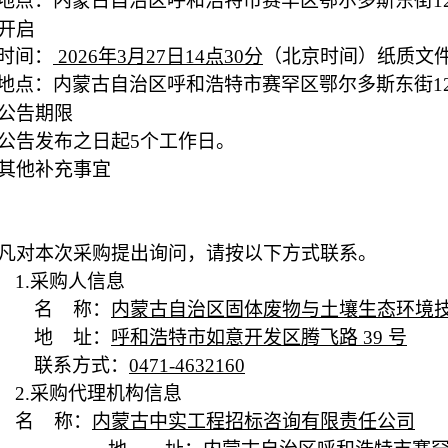
地点：内蒙古自治区呼和浩特市赛罕区鄂尔多斯东街12
开启
时间：
2026年3月27日14点30分
（北京时间）纸质文
地点：内蒙古自治区呼和浩特市赛罕区鄂尔多斯东街12
公告期限
公告发布之日起5个工作日。
其他补充事宜
凡对本次采购提出询问，请按以下方式联系。
1.
采购人信息
名 称：
内蒙古自治区固体废物与土壤生态环境
地 址：
呼和浩特市如意开发区腾飞路 39 号
联系方式：
0471-4632160
2.
采购代理机构信息
名 称：
内蒙古中实工程招标咨询有限责任公司