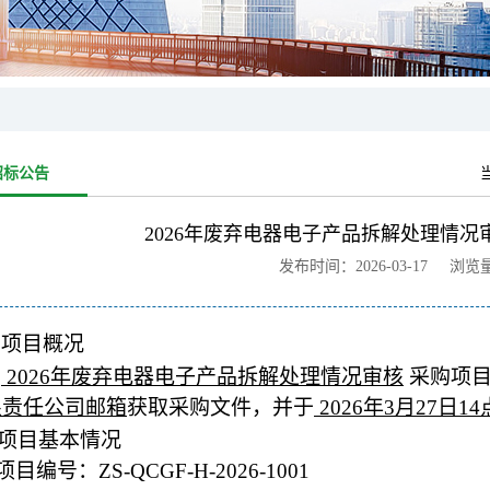
招标公告
2026年废弃电器电子产品拆解处理情
发布时间：2026-03-17 浏览
项目概况
2026
年废弃电器电子产品拆解处理情况审核
采购项目
限责任公司邮箱
获取采购文件，并于
2026年3月27日14
项目基本情况
项目编号：ZS-QCGF-H-2026-1001