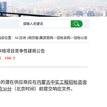
当前位置：
AG庄闲·(网页版)集团官网
>>招标采购>>招标公告
况审核项目竞争性磋商公告
量：
1343
次
的潜在供应商应在
内蒙古中实工程招标咨询
点30分
（北京时间）前提交响应文件。