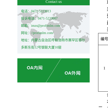
Contact us
电话：0471-5223613
投诉电话：0471-5223607
邮箱：imzs@profimlm.com
网址：//profimlm.com/
编
地址：内蒙古自治区呼和浩特市赛罕区鄂尔
多斯东街12号银联大厦10层
1