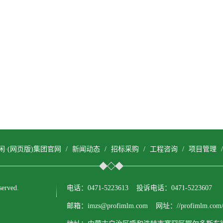
闲·(网页版)集团官网
/
新闻动态
/
招标采购
/
工程咨询
/
项目管理
erved.
电话：0471-5223613 投诉电话：0471-5223607
邮箱：imzs@profimlm.com 网址：//profimlm.com