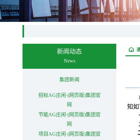
新闻动态
News
集团新闻
招标AG庄闲·(网页版)集团官
网
知如
节能AG庄闲·(网页版)集团官
网
项目AG庄闲·(网页版)集团官