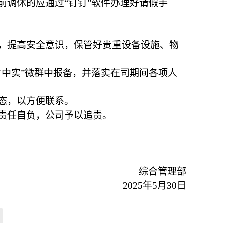
前调休的应通过“钉钉”软件办理好请假手
，提高安全意识，保管好贵重设备设施、物
古中实”微群中报备，并落实在司期间各项人
态，以方便联系。
责任自负，公司予以追责。
综合管理部
2025年5月30日