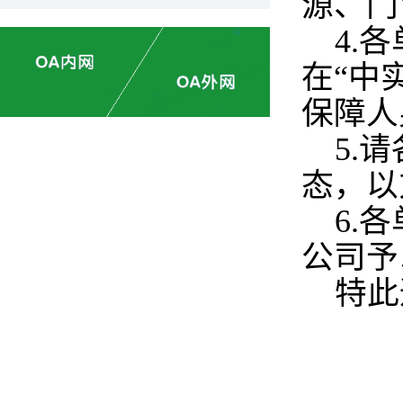
源、门
4.
各
在“中
保障人
5.
请
态，以
6.
各
公司予
特此