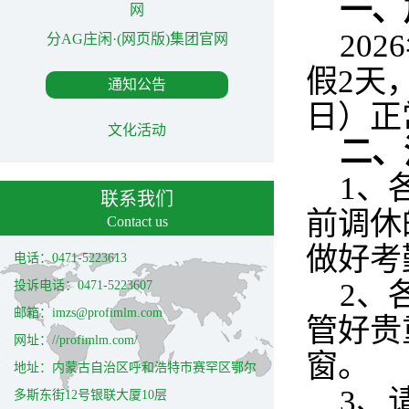
一、
网
20
分AG庄闲·(网页版)集团官网
假2天
通知公告
日）正
文化活动
二、
1、
联系我们
前调休
Contact us
做好考
电话：0471-5223613
2、
投诉电话：0471-5223607
邮箱：imzs@profimlm.com
管好贵
网址：//profimlm.com/
窗。
地址：内蒙古自治区呼和浩特市赛罕区鄂尔
3、
多斯东街12号银联大厦10层