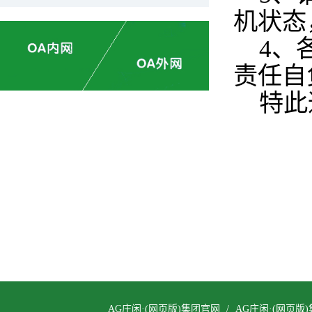
机状态
4、
责任自
特此
AG庄闲·(网页版)集团官网
/
AG庄闲·(网页版