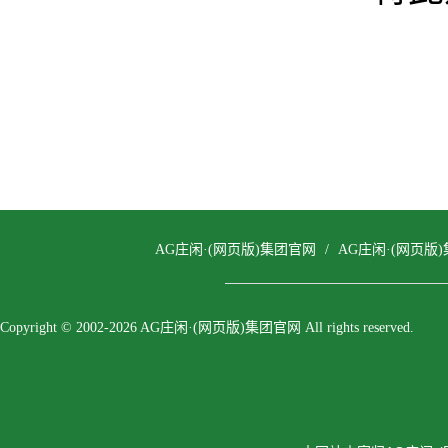
AG庄闲·(网页版)集团官网
/
AG庄闲·(网页版
Copyright © 2002-2026 AG庄闲·(网页版)集团官网 All rights reserved.