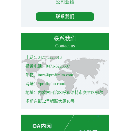
公司业绩
联系我们
联系我们
Contact us
电话：0471-5223613
投诉电话：0471-5223607
邮箱：imzs@profimlm.com
网址：//profimlm.com/
地址：内蒙古自治区呼和浩特市赛罕区鄂尔
多斯东街12号银联大厦10层