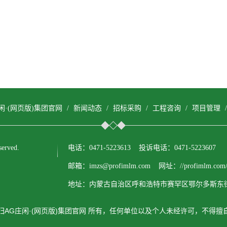
闲·(网页版)集团官网
/
新闻动态
/
招标采购
/
工程咨询
/
项目管理
erved.
电话：0471-5223613 投诉电话：0471-5223607
邮箱：imzs@profimlm.com 网址：//profimlm.com
地址：内蒙古自治区呼和浩特市赛罕区鄂尔多斯东街
归AG庄闲·(网页版)集团官网 所有，任何单位以及个人未经许可，不得擅