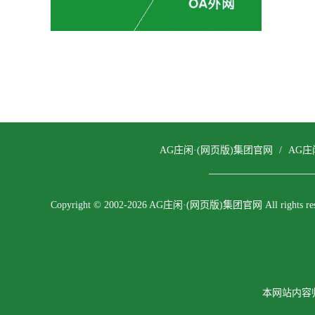
AG庄闲·(网页版)集团官网
/
AG庄
Copyright © 2002-2026 AG庄闲·(网页版)集团官网 All rights res
本网站内容