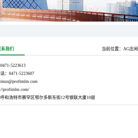
联系我们
当前位置：
AG庄闲
471-5223613
：0471-5223607
zs@profimlm.com
profimlm.com/
呼和浩特市赛罕区鄂尔多斯东街12号银联大厦10层