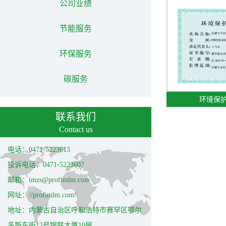
公司业绩
节能服务
环保服务
碳服务
环境保
联系我们
Contact us
电话：0471-5223613
投诉电话：0471-5223607
邮箱：imzs@profimlm.com
网址：//profimlm.com/
地址：内蒙古自治区呼和浩特市赛罕区鄂尔
多斯东街12号银联大厦10层