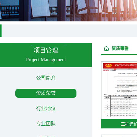
资质荣誉
项目管理
Project Management
公司简介
资质荣誉
行业地位
专业团队
工程造