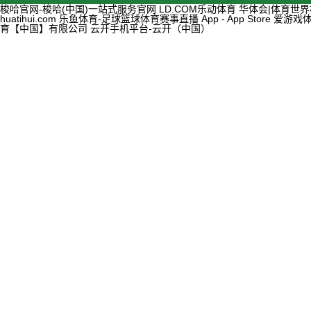
梭哈官网-梭哈(中国)一站式服务官网
LD.COM乐动体育
华体会|体育世
huatihui.com
乐鱼体育-足球篮球体育赛事直播 App - App Store
爱游戏体
育【中国】有限公司
云开手机平台-云开（中国）