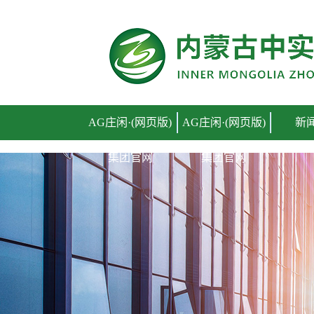
AG庄闲·(网页版)集团官网
AG庄闲·(网页版)
AG庄闲·(网页版)
新
集团官网
集团官网