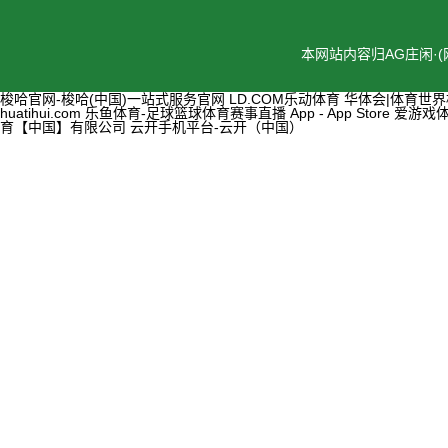
本网站内容归AG庄闲·
梭哈官网-梭哈(中国)一站式服务官网
LD.COM乐动体育
华体会|体育世
huatihui.com
乐鱼体育-足球篮球体育赛事直播 App - App Store
爱游戏体
育【中国】有限公司
云开手机平台-云开（中国）