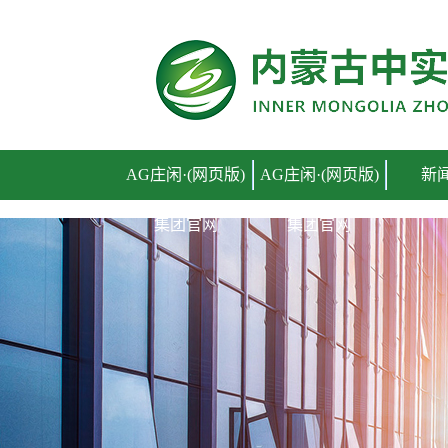
AG庄闲·(网页版)集团官网
AG庄闲·(网页版)
AG庄闲·(网页版)
新
集团官网
集团官网