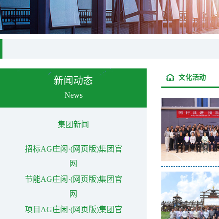
文化活动
新闻动态
News
集团新闻
招标AG庄闲·(网页版)集团官
网
节能AG庄闲·(网页版)集团官
网
项目AG庄闲·(网页版)集团官