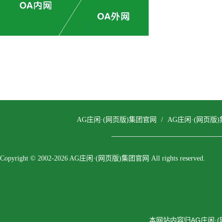
AG庄闲·(网页版)集团官网
/
AG庄闲·(网页版
Copyright © 2002-2026 AG庄闲·(网页版)集团官网 All rights reserved.
本网站内容归AG庄闲·